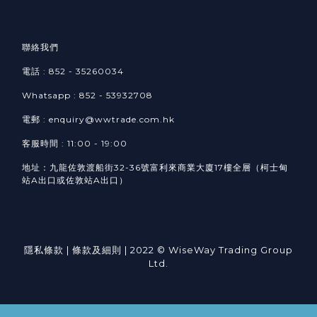
聯絡我們
電話 : 852 - 35260034
Whatsapp :
852 -
53932708​
電郵 : enquiry@wwtrade.com.hk
客服時間 : 11:00 - 19:00
地址：九龍佐敦渡船街32-36號富利來商業大廈17樓全層（柯士甸
站A出口或佐敦站A出口）
隱私條款
| 條款及細則 | 2022 © WiseWay Trading Group
Ltd.