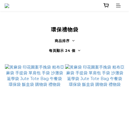
環保禮物袋
商品排序
每頁顯示 24 個