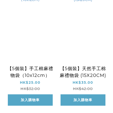
【5個裝】手工棉麻禮
【5個裝】天然手工棉
物袋（10x12cm）
麻禮物袋 (15X20CM)
HK$25.00
HK$35.00
HK$32.00
HK$42.00
加入購物車
加入購物車